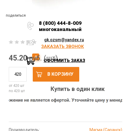
поделиться
8 (800) 444-8-009
многоканальный
gk.ozsm@yandex.ru
ЗАКАЗАТЬ ЗВОНОК
45.20
руб. (шт)
0
ОФОРМИТЬ ЗАКАЗ
В КОРЗИНУ
от 420 шт
Купить в один клик
по 420 шт
Производитель:
Магма (Саранск)