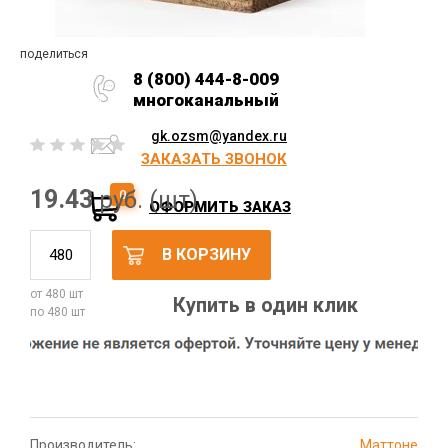
поделиться
8 (800) 444-8-009
многоканальный
gk.ozsm@yandex.ru
ЗАКАЗАТЬ ЗВОНОК
19.43
руб. (шт)
0
ОФОРМИТЬ ЗАКАЗ
В КОРЗИНУ
от 480 шт
Купить в один клик
по 480 шт
Производитель:
Маттоне