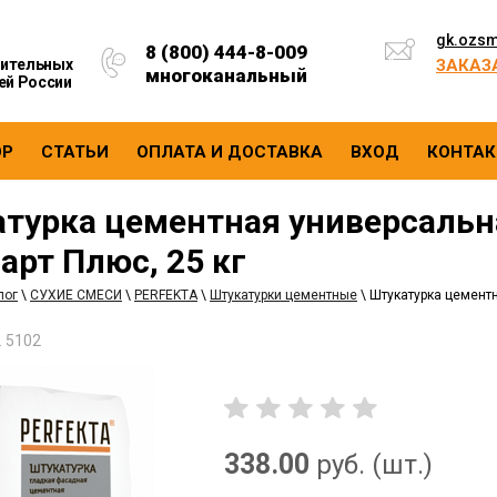
gk.ozs
8 (800) 444-8-009
оительных
ЗАКАЗ
многоканальный
ей России
ОР
СТАТЬИ
ОПЛАТА И ДОСТАВКА
ВХОД
КОНТА
турка цементная универсальн
арт Плюс, 25 кг
лог
\
СУХИЕ СМЕСИ
\
PERFEKTA
\
Штукатурки цементные
\
Штукатурка цементн
. 5102
338.00
руб. (шт.)