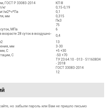
ии, ГОСТ Р 33083-2014
КП III
л/кг
0,15-0,19
мг/м2*ч*Па
0,1
ля, мм
0,315
Пк3
75
 суток, МПа
6
 возрасте 28 суток в воздушно-
0,4
м2
13
сения, мм
3-30
ии, С
+5 +30
тации, С
-50 +70
ТУ 23.64.10 - 013 - 51160834
- 2018
ГОСТ 33083-2014
12
ий
сайте, но забыли пароль или Вам не пришло письмо