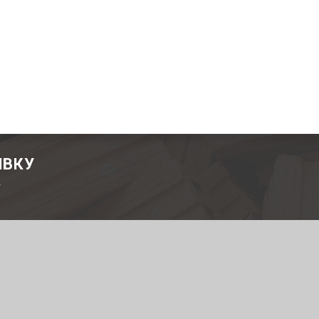
ЯВКУ
т