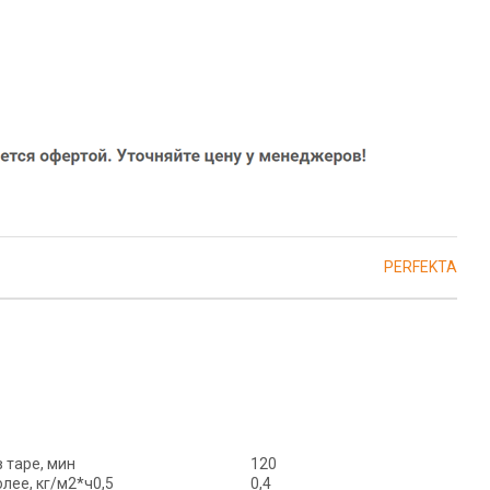
PERFEKTA
 таре, мин
120
лее, кг/м2*ч0,5
0,4